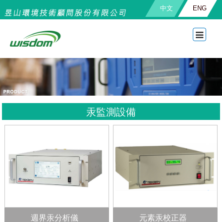
中文
ENG
汞監測設備
元素汞校正器
週界汞分析儀