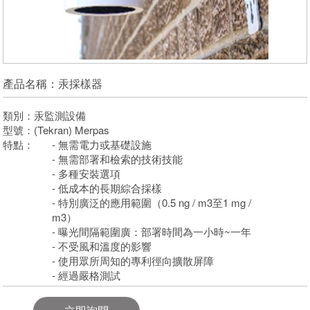
產品名稱：汞採樣器
類別：汞監測設備
型號：(Tekran) Merpas
特點：
- 無需電力或基礎設施
- 無需部署和檢索的技術技能
- 多種安裝選項
- 低成本的長期綜合採樣
- 特別廣泛的應用範圍（0.5 ng / m3至1 mg /
m3）
- 曝光間隔範圍廣：部署時間為一小時~一年
- 不受風和溫度的影響
- 使用眾所周知的專利徑向擴散屏障
- 經過嚴格測試